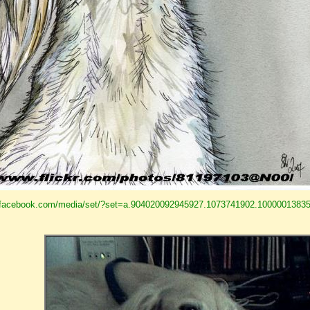
.facebook.com/media/set/?set=a.904020092945927.1073741902.1000001383