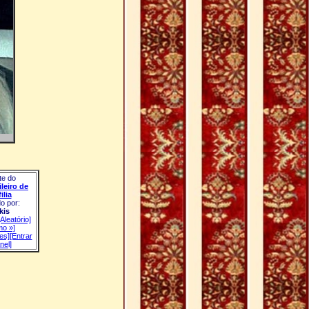
te do
leiro de
ilia
o por:
kis
[Aleatório]
mo »]
tes]
[Entrar
nel]