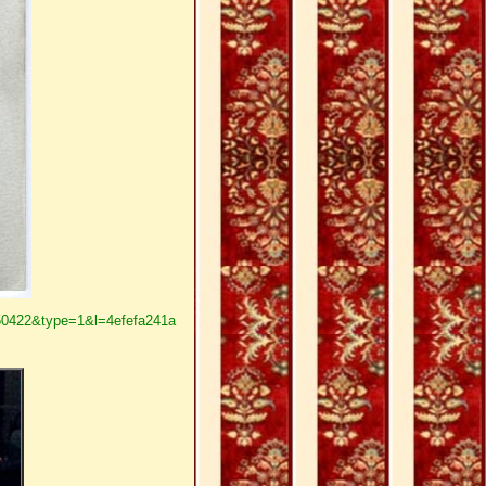
50422&type=1&l=4efefa241a