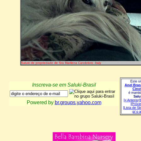
Saluki de propriedade de Sra Marilena Candeloro -Italy
Este si
Inscreva-se em Saluki-Brasil
Anel Brasi
Cinof
é mantid
Salu
[« Anterior]
Powered by
br.groups.yahoo.com
[Próxi
[Lista de Si
p/ o a