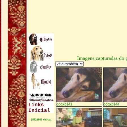
Imagens capturadas do 
Links
ccdxp141
ccdxp144
Inicial
28926666 visitas.